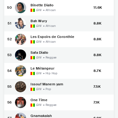
Binette Diallo
50
11.6K
GIN
•
African
Bah Wury
51
8.8K
GIN
•
African
Les Espoirs de Coronthie
52
8.8K
GIN
•
African
Safa Diallo
53
8.8K
GIN
•
Reggae
Le Mélangeur
54
8.7K
GIN
•
Hip Hop
Issouf Manem yam
55
7.5K
GIN
•
Pop
One Time
56
7.1K
GIN
•
Reggae
Gnamakalah