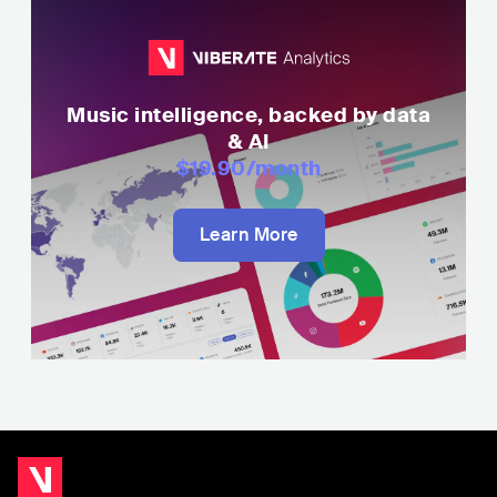
Music intelligence, backed by data
& AI
$19.90
/month
Learn More