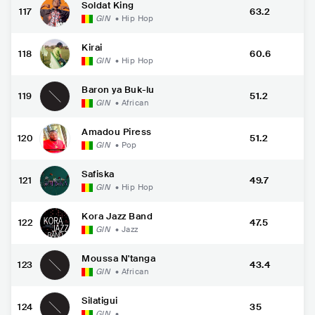
Soldat King
117
63.2
GIN
•
Hip Hop
Kirai
118
60.6
GIN
•
Hip Hop
Baron ya Buk-lu
119
51.2
GIN
•
African
Amadou Piress
120
51.2
GIN
•
Pop
Safiska
121
49.7
GIN
•
Hip Hop
Kora Jazz Band
122
47.5
GIN
•
Jazz
Moussa N'tanga
123
43.4
GIN
•
African
Silatigui
124
35
GIN
•