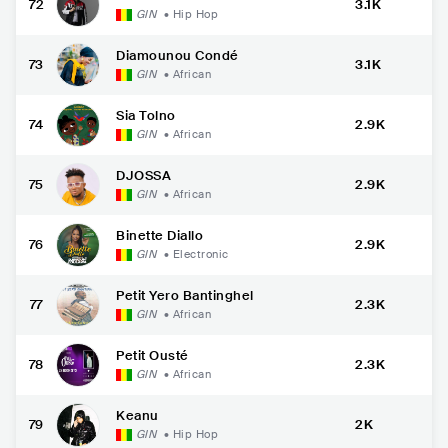
72
3.1K
GIN
•
Hip Hop
Diamounou Condé
73
3.1K
GIN
•
African
Sia Tolno
74
2.9K
GIN
•
African
DJOSSA
75
2.9K
GIN
•
African
Binette Diallo
76
2.9K
GIN
•
Electronic
Petit Yero Bantinghel
77
2.3K
GIN
•
African
Petit Ousté
78
2.3K
GIN
•
African
Keanu
79
2K
GIN
•
Hip Hop