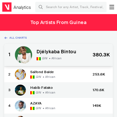
Analytics
Top Artists From Guinea
ALL CHARTS
Djélykaba Bintou
1
380.3K
GIN
•
African
Saifond Balde
2
253.6K
GIN
•
African
Habib Fatako
3
170.6K
GIN
•
African
AZAYA
4
149K
GIN
•
African