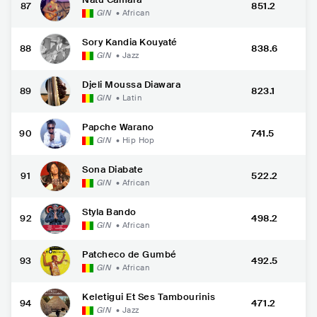
87
851.2
GIN
•
African
Sory Kandia Kouyaté
88
838.6
GIN
•
Jazz
Djeli Moussa Diawara
89
823.1
GIN
•
Latin
Papche Warano
90
741.5
GIN
•
Hip Hop
Sona Diabate
91
522.2
GIN
•
African
Styla Bando
92
498.2
GIN
•
African
Patcheco de Gumbé
93
492.5
GIN
•
African
Keletigui Et Ses Tambourinis
94
471.2
GIN
•
Jazz