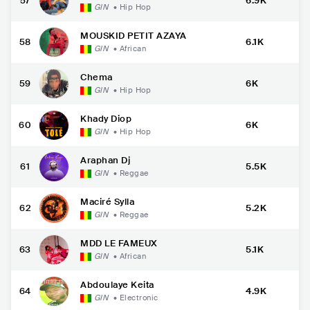
57
6.9K
GIN
•
Hip Hop
MOUSKID PETIT AZAYA
58
6.1K
GIN
•
African
Chema
59
6K
GIN
•
Hip Hop
Khady Diop
60
6K
GIN
•
Hip Hop
Araphan Dj
61
5.5K
GIN
•
Reggae
Maciré Sylla
62
5.2K
GIN
•
Reggae
MDD LE FAMEUX
63
5.1K
GIN
•
African
Abdoulaye Keita
64
4.9K
GIN
•
Electronic