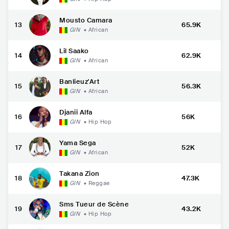
Mousto Camara
13
65.9K
GIN
•
African
Lil Saako
14
62.9K
GIN
•
African
Banlieuz'Art
15
56.3K
GIN
•
African
Djanii Alfa
16
56K
GIN
•
Hip Hop
Yama Sega
17
52K
GIN
•
African
Takana Zion
18
47.3K
GIN
•
Reggae
Sms Tueur de Scène
19
43.2K
GIN
•
Hip Hop