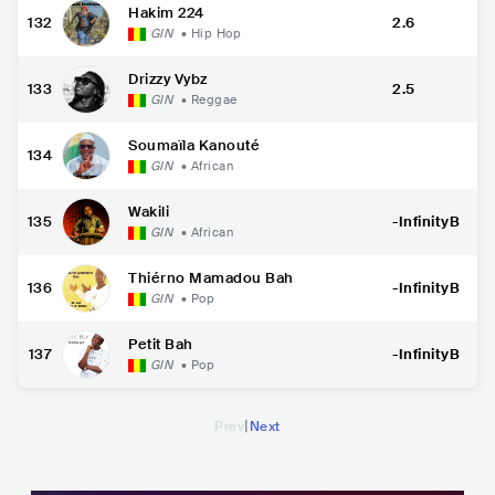
Hakim 224
132
2.6
GIN
•
Hip Hop
Drizzy Vybz
133
2.5
GIN
•
Reggae
Soumaïla Kanouté
134
GIN
•
African
Wakili
135
-InfinityB
GIN
•
African
Thiérno Mamadou Bah
136
-InfinityB
GIN
•
Pop
Petit Bah
137
-InfinityB
GIN
•
Pop
|
Prev
Next