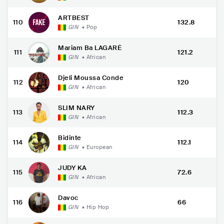
ARTBEST
110
132.8
GIN
•
Pop
Mariam Ba LAGARÉ
111
121.2
GIN
•
African
Djeli Moussa Conde
112
120
GIN
•
African
SLIM NARY
113
112.3
GIN
•
African
Bidinte
114
112.1
GIN
•
European
JUDY KA
115
72.6
GIN
•
African
Davoc
116
66
GIN
•
Hip Hop