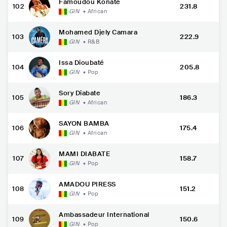
Famoudou Konate
102
231.8
GIN
•
African
Mohamed Djely Camara
103
222.9
GIN
•
R&B
Issa Dioubaté
104
205.8
GIN
•
Pop
Sory Diabate
105
186.3
GIN
•
African
SAYON BAMBA
106
175.4
GIN
•
African
MAMI DIABATE
107
158.7
GIN
•
Pop
AMADOU PIRESS
108
151.2
GIN
•
Pop
Ambassadeur International
109
150.6
GIN
•
Pop