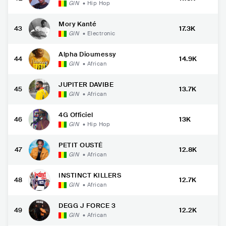
GIN
•
Hip Hop
Mory Kanté
43
17.3K
GIN
•
Electronic
Alpha Dioumessy
44
14.9K
GIN
•
African
JUPITER DAVIBE
45
13.7K
GIN
•
African
4G Officiel
46
13K
GIN
•
Hip Hop
PETIT OUSTÉ
47
12.8K
GIN
•
African
INSTINCT KILLERS
48
12.7K
GIN
•
African
DEGG J FORCE 3
49
12.2K
GIN
•
African