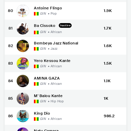
Antoine Flingo
80
1.9K
GIN
•
Pop
Ba Cissoko
Inactive
81
1.7K
GIN
•
African
Bembeya Jazz National
82
1.6K
GIN
•
Jazz
Yero Kessou Kante
83
1.5K
GIN
•
African
AMINA GAZA
84
1.1K
GIN
•
African
M' Balou Kante
85
1K
GIN
•
Hip Hop
King Dio
86
986.2
GIN
•
African
Natu Camara