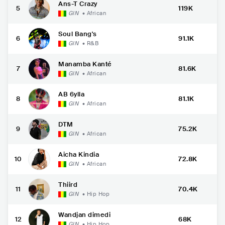
Ans-T Crazy
5
119K
GIN
•
African
Soul Bang's
6
91.1K
GIN
•
R&B
Manamba Kanté
7
81.6K
GIN
•
African
AB 6ylla
8
81.1K
GIN
•
African
DTM
9
75.2K
GIN
•
African
Aicha Kindia
10
72.8K
GIN
•
African
Thiird
11
70.4K
GIN
•
Hip Hop
Wandjan dimedi
12
68K
GIN
•
Hip Hop