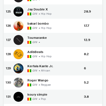
Jay Double X
125
28.9
GIN
•
Hip Hop
bakari bombo
126
17.7
GIN
•
Hip Hop
Toumaranke
127
12.9
GIN
•
AdibBeats
128
8.2
GIN
•
Hip Hop
Kerfala Kante Jr.
129
6
GIN
•
African
Roger Wango
130
5.2
GIN
•
Reggae
koury simple
131
3.8
GIN
•
Pop