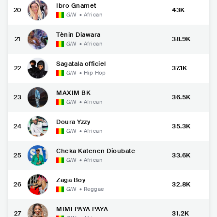
Ibro Gnamet
20
43K
GIN
•
African
Tènin Diawara
21
38.9K
GIN
•
African
Sagatala officiel
22
37.1K
GIN
•
Hip Hop
MAXIM BK
23
36.5K
GIN
•
African
Doura Yzzy
24
35.3K
GIN
•
African
Cheka Katenen Dioubate
25
33.6K
GIN
•
African
Zaga Boy
26
32.8K
GIN
•
Reggae
MIMI PAYA PAYA
27
31.2K