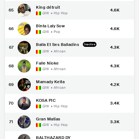
King détruit
65
4.6K
GIN
•
Hip Hop
Binta Laly Sow
66
4.6K
GIN
•
Pop
Balla Et Ses Balladins
Inactive
67
4.3K
GIN
•
African
Falle Nioke
68
4.3K
GIN
•
African
Mamady Keïta
69
4.2K
GIN
•
African
KOSA PIC
70
3.4K
GIN
•
Hip Hop
Gran Matias
71
3.3K
GIN
•
Hip Hop
BALTHAZARD DY