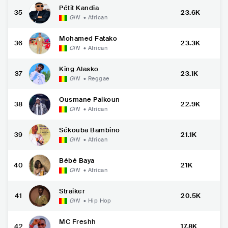
Pétit Kandia
35
23.6K
GIN
•
African
Mohamed Fatako
36
23.3K
GIN
•
African
King Alasko
37
23.1K
GIN
•
Reggae
Ousmane Paikoun
38
22.9K
GIN
•
African
Sékouba Bambino
39
21.1K
GIN
•
African
Bébé Baya
40
21K
GIN
•
African
Straiker
41
20.5K
GIN
•
Hip Hop
MC Freshh
42
17.8K