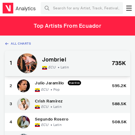
Analytics
Top Artists From Ecuador
ALL CHARTS
Jombriel
1
735K
ECU
•
Latin
Julio Jaramillo
Inactive
2
595.2K
ECU
•
Pop
Crish Ramirez
3
588.5K
ECU
•
Latin
Segundo Rosero
4
508.5K
ECU
•
Latin