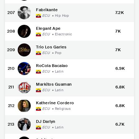
Fabrikante
207
7.2K
ECU
•
Hip Hop
Elegant Ape
208
7K
ECU
•
Electronic
Trio Los Garles
209
7K
ECU
•
Pop
RoCola Bacalao
210
6.9K
ECU
•
Latin
Markitos Guaman
211
6.8K
ECU
•
Latin
Katherine Cordero
212
6.8K
ECU
•
Religious
DJ Darlyn
213
6.7K
ECU
•
Latin