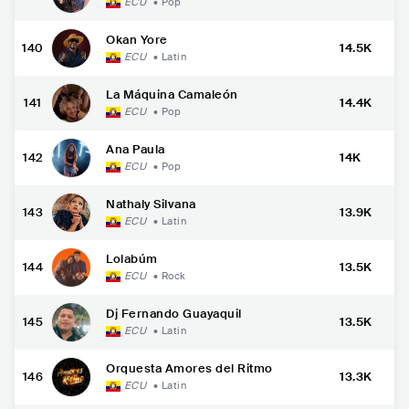
ECU
•
Pop
Okan Yore
140
14.5K
ECU
•
Latin
La Máquina Camaleón
141
14.4K
ECU
•
Pop
Ana Paula
142
14K
ECU
•
Pop
Nathaly Silvana
143
13.9K
ECU
•
Latin
Lolabúm
144
13.5K
ECU
•
Rock
Dj Fernando Guayaquil
145
13.5K
ECU
•
Latin
Orquesta Amores del Ritmo
146
13.3K
ECU
•
Latin