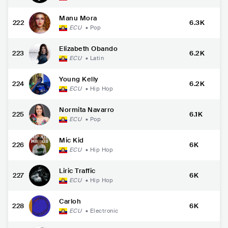
Manu Mora
222
6.3K
ECU
•
Pop
Elizabeth Obando
223
6.2K
ECU
•
Latin
Young Kelly
224
6.2K
ECU
•
Hip Hop
Normita Navarro
225
6.1K
ECU
•
Pop
Mic Kid
226
6K
ECU
•
Hip Hop
Liric Traffic
227
6K
ECU
•
Hip Hop
Carloh
228
6K
ECU
•
Electronic