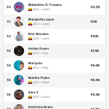
Waldokinc El Troyano
50
50.2K
ECU
•
Latin
Margarita Lugue
51
50K
ECU
•
Latin
Noé Morales
52
49.1K
ECU
•
Latin
Helian Evans
53
47.9K
ECU
•
Pop
Marqués
54
46.6K
ECU
•
Pop
Martha Psyko
55
46.5K
ECU
•
Rock
Alex V
56
45.9K
ECU
•
Latin
Andreína Bravo