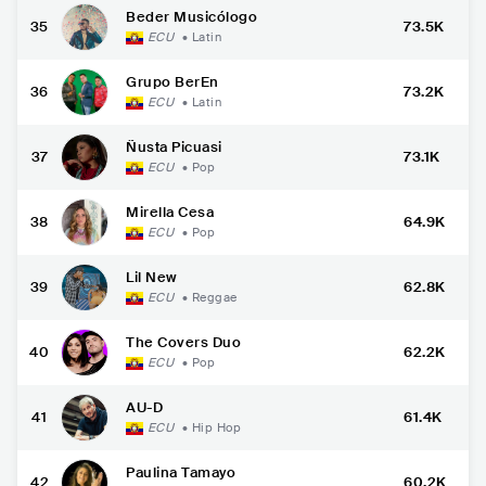
Beder Musicólogo
35
73.5K
ECU
•
Latin
Grupo BerEn
36
73.2K
ECU
•
Latin
Ñusta Picuasi
37
73.1K
ECU
•
Pop
Mirella Cesa
38
64.9K
ECU
•
Pop
Lil New
39
62.8K
ECU
•
Reggae
The Covers Duo
40
62.2K
ECU
•
Pop
AU-D
41
61.4K
ECU
•
Hip Hop
Paulina Tamayo
42
60.2K