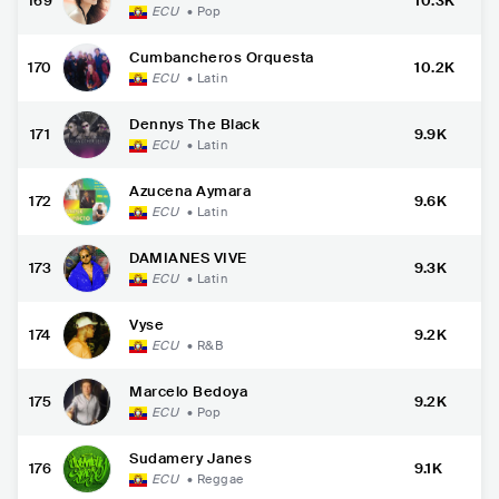
169
10.3K
ECU
•
Pop
Cumbancheros Orquesta
170
10.2K
ECU
•
Latin
Dennys The Black
171
9.9K
ECU
•
Latin
Azucena Aymara
172
9.6K
ECU
•
Latin
DAMIANES VIVE
173
9.3K
ECU
•
Latin
Vyse
174
9.2K
ECU
•
R&B
Marcelo Bedoya
175
9.2K
ECU
•
Pop
Sudamery Janes
176
9.1K
ECU
•
Reggae