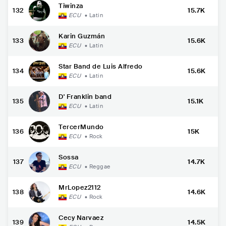
Tiwinza
132
15.7K
ECU
•
Latin
Karin Guzmán
133
15.6K
ECU
•
Latin
Star Band de Luis Alfredo
134
15.6K
ECU
•
Latin
D' Franklin band
135
15.1K
ECU
•
Latin
TercerMundo
136
15K
ECU
•
Rock
Sossa
137
14.7K
ECU
•
Reggae
MrLopez2112
138
14.6K
ECU
•
Rock
Cecy Narvaez
139
14.5K