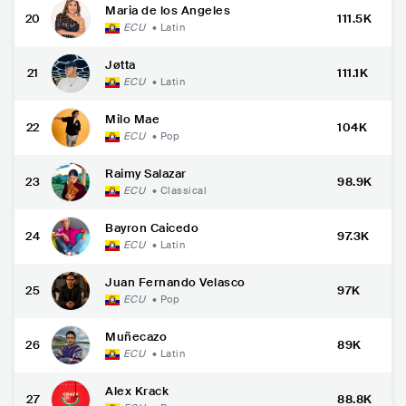
Maria de los Angeles
20
111.5K
ECU
•
Latin
Jøtta
21
111.1K
ECU
•
Latin
Milo Mae
22
104K
ECU
•
Pop
Raimy Salazar
23
98.9K
ECU
•
Classical
Bayron Caicedo
24
97.3K
ECU
•
Latin
Juan Fernando Velasco
25
97K
ECU
•
Pop
Muñecazo
26
89K
ECU
•
Latin
Alex Krack
27
88.8K