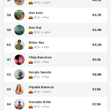
57
44.7K
ECU
•
Latin
don kolo
58
43.7K
ECU
•
Pop
Ren Kai
59
43.4K
ECU
•
Latin
Bebo Yau
60
43.2K
ECU
•
Pop
Yilda Banchon
61
40.1K
ECU
•
Pop
Sergio Sacoto
62
38.8K
ECU
•
Pop
Hipatia Balseca
63
37.5K
ECU
•
Latin
Gonzalo Ávila
64
37.5K
ECU
•
Pop