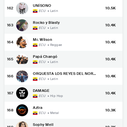
UNÍSONO
162
10.5K
ECU
•
Latin
Rocko y Blasty
163
10.4K
ECU
•
Latin
Mr. Wilson
164
10.4K
ECU
•
Reggae
Papá Changó
165
10.4K
ECU
•
Latin
ORQUESTA LOS REYES DEL NORT
166
10.4K
E
ECU
•
Latin
DAMAGE
167
10.4K
ECU
•
Hip Hop
Aztra
168
10.3K
ECU
•
Metal
Sophy Mell