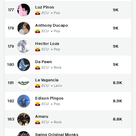
Luz Pinos
177
9K
ECU
•
Pop
Anthony Ducapo
178
9K
ECU
•
Pop
Hector Loza
179
9K
ECU
•
Pop
Da Pawn
180
9K
ECU
•
Rock
La Vagancia
181
8.9K
ECU
•
Latin
Edison Pingos
182
8.9K
ECU
•
Pop
Amaru
183
8.8K
ECU
•
Rock
Swing Original Monks