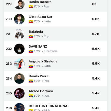
Danilo Rosero
229
6K
ECU
•
Pop
Gino Salsa Sur
230
5.8K
ECU
•
Latin
Batahola
231
5.7K
ECU
•
Pop
DAVE SANZ
232
5.6K
ECU
•
Electronic
Anggie y Stratega
233
5.5K
ECU
•
Latin
Danilo Parra
234
5.4K
ECU
•
Pop
Alvaro Bermeo
235
5.4K
ECU
•
Pop
RUBIEL INTERNATIONAL
236
5.4K
ECU
•
R&B