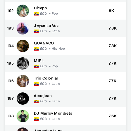
Dicapo
192
8K
ECU
•
Pop
Jeyce La Voz
193
7.8K
ECU
•
Latin
GUANACO
194
7.8K
ECU
•
Hip Hop
MIEL
195
7.7K
ECU
•
Pop
Trío Colonial
196
7.7K
ECU
•
Latin
deadjean
197
7.7K
ECU
•
Latin
DJ Marley Mendieta
198
7.6K
ECU
•
Latin
Jhonatan Luna