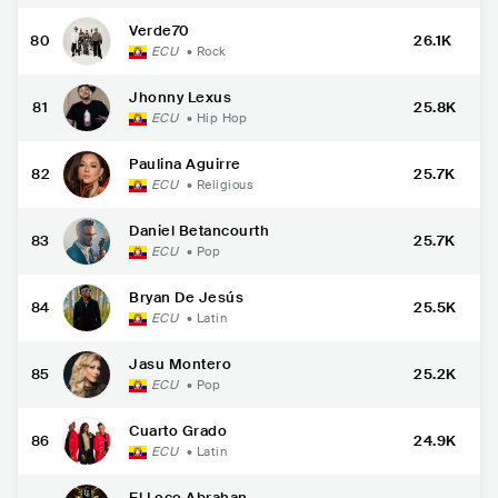
Verde70
80
26.1K
ECU
•
Rock
Jhonny Lexus
81
25.8K
ECU
•
Hip Hop
Paulina Aguirre
82
25.7K
ECU
•
Religious
Daniel Betancourth
83
25.7K
ECU
•
Pop
Bryan De Jesús
84
25.5K
ECU
•
Latin
Jasu Montero
85
25.2K
ECU
•
Pop
Cuarto Grado
86
24.9K
ECU
•
Latin
El Loco Abrahan