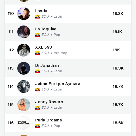
Landa
110
19.3K
ECU
•
Latin
La Toquilla
111
19.1K
ECU
•
Pop
XXL 593
112
19K
ECU
•
Hip Hop
Dj Jonathan
113
18.9K
ECU
•
Latin
Jaime Enrique Aymara
114
18.7K
ECU
•
Latin
Jenny Rosero
115
18.7K
ECU
•
Latin
Purik Dreams
116
18.6K
ECU
•
Pop