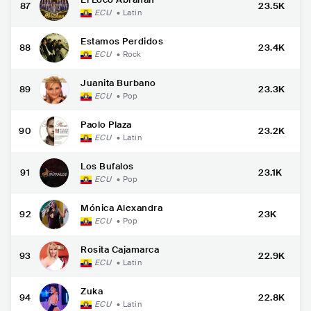
87
23.5K
ECU
•
Latin
Estamos Perdidos
88
23.4K
ECU
•
Rock
Juanita Burbano
89
23.3K
ECU
•
Pop
Paolo Plaza
90
23.2K
ECU
•
Latin
Los Bufalos
91
23.1K
ECU
•
Pop
Mónica Alexandra
92
23K
ECU
•
Pop
Rosita Cajamarca
93
22.9K
ECU
•
Latin
Zuka
94
22.8K
ECU
•
Latin