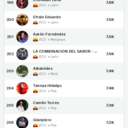
199
7.6K
ECU
•
Latin
Efrain Eduardo
200
7.5K
ECU
•
Latin
Aarón Fernández
201
7.5K
ECU
•
Religious
LA COMBINACION DEL SABOR - L
202
7.5K
a comby
ECU
•
Latin
Alkaloides
203
7.4K
ECU
•
Rock
Tannya Hidalgo
204
7.4K
ECU
•
Pop
Camilo Torres
205
7.3K
ECU
•
Pop
Gianpiero
206
7.2K
ECU
•
Pop