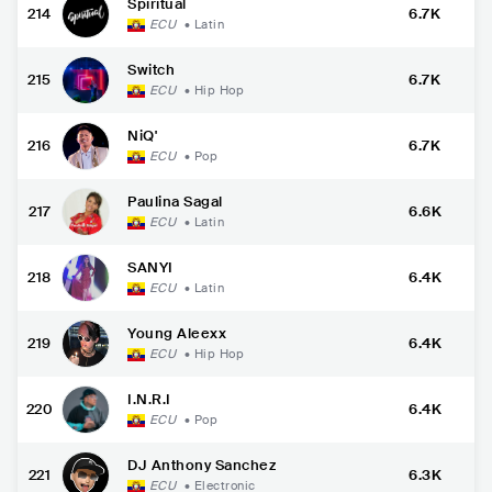
Spiritual
214
6.7K
ECU
•
Latin
Switch
215
6.7K
ECU
•
Hip Hop
NiQ'
216
6.7K
ECU
•
Pop
Paulina Sagal
217
6.6K
ECU
•
Latin
SANYI
218
6.4K
ECU
•
Latin
Young Aleexx
219
6.4K
ECU
•
Hip Hop
I.N.R.I
220
6.4K
ECU
•
Pop
DJ Anthony Sanchez
221
6.3K
ECU
•
Electronic