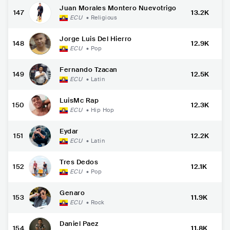
Juan Morales Montero Nuevotrigo
147
13.2K
ECU
•
Religious
Jorge Luis Del Hierro
148
12.9K
ECU
•
Pop
Fernando Tzacan
149
12.5K
ECU
•
Latin
LuisMc Rap
150
12.3K
ECU
•
Hip Hop
Eydar
151
12.2K
ECU
•
Latin
Tres Dedos
152
12.1K
ECU
•
Pop
Genaro
153
11.9K
ECU
•
Rock
Daniel Paez
154
11.8K