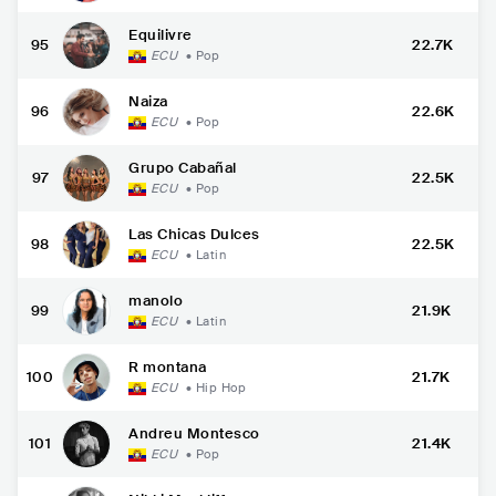
Equilivre
95
22.7K
ECU
•
Pop
Naiza
96
22.6K
ECU
•
Pop
Grupo Cabañal
97
22.5K
ECU
•
Pop
Las Chicas Dulces
98
22.5K
ECU
•
Latin
manolo
99
21.9K
ECU
•
Latin
R montana
100
21.7K
ECU
•
Hip Hop
Andreu Montesco
101
21.4K
ECU
•
Pop