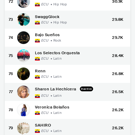
72
30.1K
ECU
•
Hip Hop
SwaggGlock
73
29.8K
ECU
•
Hip Hop
Bajo Sueños
74
29.7K
ECU
•
Rock
Los Selectos Orquesta
75
28.4K
ECU
•
Latin
Renn
76
26.8K
ECU
•
Latin
Sharon La Hechicera
Inactive
77
26.5K
ECU
•
Latin
Veronica Bolaños
78
26.2K
ECU
•
Latin
SAHIRO
79
26.2K
ECU
•
Latin