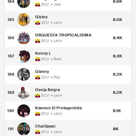
184
8.6K
ECU
•
Jazz
Gisley
185
8.5K
ECU
•
Latin
ORQUESTA TROPICALISIMA
186
8.4K
ECU
•
Latin
Kenny L
187
8.3K
ECU
•
Rock
Gianny
188
8.2K
ECU
•
Pop
Oveja Negra
189
8.2K
ECU
•
Latin
Kannon El Protagonista
190
8.1K
ECU
•
Latin
Charijayac
191
8K
ECU
•
Latin