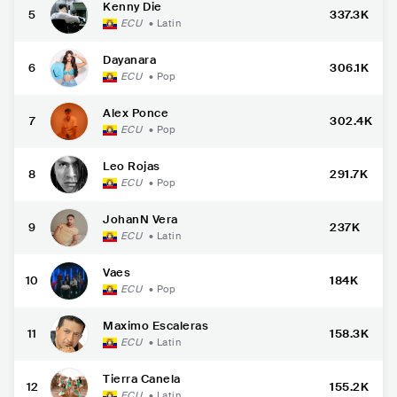
Kenny Die
5
337.3K
ECU
•
Latin
Dayanara
6
306.1K
ECU
•
Pop
Alex Ponce
7
302.4K
ECU
•
Pop
Leo Rojas
8
291.7K
ECU
•
Pop
JohanN Vera
9
237K
ECU
•
Latin
Vaes
10
184K
ECU
•
Pop
Maximo Escaleras
11
158.3K
ECU
•
Latin
Tierra Canela
12
155.2K
ECU
•
Latin