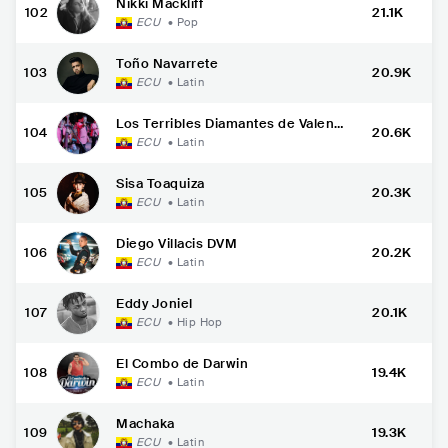
Nikki Mackliff
102
21.1K
ECU
•
Pop
Toño Navarrete
103
20.9K
ECU
•
Latin
Los Terribles Diamantes de Valenc
104
20.6K
ia
ECU
•
Latin
Sisa Toaquiza
105
20.3K
ECU
•
Latin
Diego Villacis DVM
106
20.2K
ECU
•
Latin
Eddy Joniel
107
20.1K
ECU
•
Hip Hop
El Combo de Darwin
108
19.4K
ECU
•
Latin
Machaka
109
19.3K
ECU
•
Latin