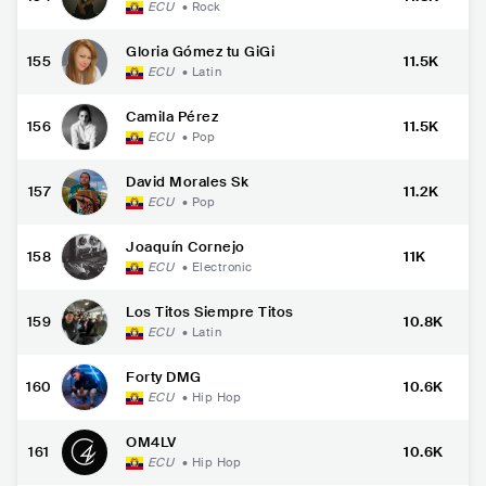
ECU
•
Rock
Gloria Gómez tu GiGi
155
11.5K
ECU
•
Latin
Camila Pérez
156
11.5K
ECU
•
Pop
David Morales Sk
157
11.2K
ECU
•
Pop
Joaquín Cornejo
158
11K
ECU
•
Electronic
Los Titos Siempre Titos
159
10.8K
ECU
•
Latin
Forty DMG
160
10.6K
ECU
•
Hip Hop
OM4LV
161
10.6K
ECU
•
Hip Hop