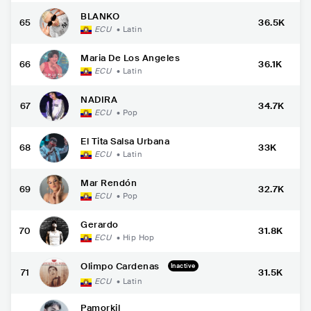
BLANKO
65
36.5K
ECU
•
Latin
Maria De Los Angeles
66
36.1K
ECU
•
Latin
NADIRA
67
34.7K
ECU
•
Pop
El Tita Salsa Urbana
68
33K
ECU
•
Latin
Mar Rendón
69
32.7K
ECU
•
Pop
Gerardo
70
31.8K
ECU
•
Hip Hop
Olimpo Cardenas
Inactive
71
31.5K
ECU
•
Latin
Pamorkil