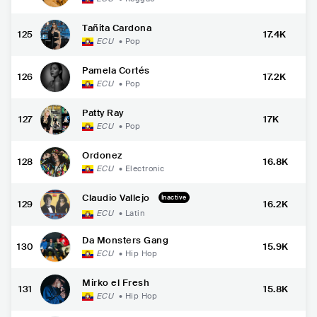
Tañita Cardona
125
17.4K
ECU
•
Pop
Pamela Cortés
126
17.2K
ECU
•
Pop
Patty Ray
127
17K
ECU
•
Pop
Ordonez
128
16.8K
ECU
•
Electronic
Claudio Vallejo
Inactive
129
16.2K
ECU
•
Latin
Da Monsters Gang
130
15.9K
ECU
•
Hip Hop
Mirko el Fresh
131
15.8K
ECU
•
Hip Hop