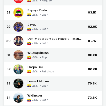
ECU
•
Reggae
Papaya Dada
28
83.1K
ECU
•
Latin
Jayac
29
82.8K
ECU
•
Latin
Don Medardo y sus Players - Mauri
30
81.7K
cio Luzuriaga
ECU
•
Latin
Wuauquikuna
31
80.8K
ECU
•
Pop
Harpa Dei
32
80.6K
ECU
•
Religious
Ismael Alcivar
33
79.8K
ECU
•
Latin
Widinson
34
73.8K
ECU
•
Latin