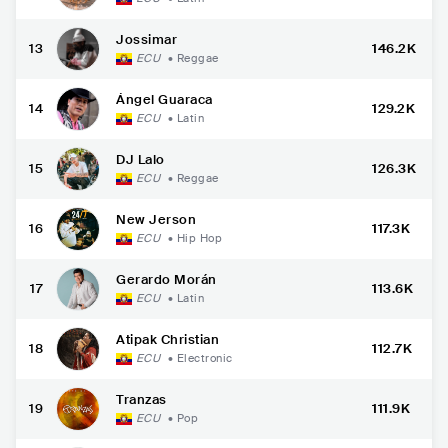
Jossimar
13
146.2K
ECU
•
Reggae
Ángel Guaraca
14
129.2K
ECU
•
Latin
DJ Lalo
15
126.3K
ECU
•
Reggae
New Jerson
16
117.3K
ECU
•
Hip Hop
Gerardo Morán
17
113.6K
ECU
•
Latin
Atipak Christian
18
112.7K
ECU
•
Electronic
Tranzas
19
111.9K
ECU
•
Pop