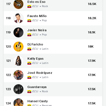
Esto es Eso
117
18.5K
ECU
•
Rock
Fausto Miño
118
18.2K
ECU
•
Pop
Javier Neira
119
18.1K
ECU
•
Pop
Dj Faricho
120
18K
ECU
•
Latin
Katty Egas
121
17.9K
ECU
•
Latin
José Rodríguez
122
17.9K
ECU
•
Latin
Guardarraya
123
17.5K
ECU
•
Rock
Hansel Casty
124
17.5K
ECU
•
Reggae