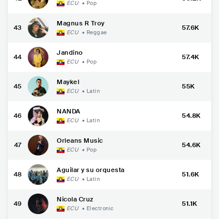
ECU
•
Pop
Magnus R Troy
43
57.6K
ECU
•
Reggae
Jandino
44
57.4K
ECU
•
Pop
Maykel
45
55K
ECU
•
Latin
NANDA
46
54.8K
ECU
•
Latin
Orleans Music
47
54.6K
ECU
•
Pop
Aguilar y su orquesta
48
51.6K
ECU
•
Latin
Nicola Cruz
49
51.1K
ECU
•
Electronic