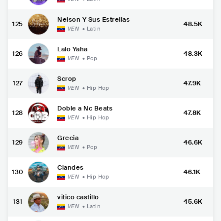
Nelson Y Sus Estrellas
125
48.5K
VEN
•
Latin
Lalo Yaha
126
48.3K
VEN
•
Pop
Scrop
127
47.9K
VEN
•
Hip Hop
Doble a Nc Beats
128
47.8K
VEN
•
Hip Hop
Grecia
129
46.6K
VEN
•
Pop
Clandes
130
46.1K
VEN
•
Hip Hop
vitico castillo
131
45.6K
VEN
•
Latin