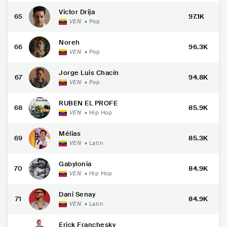
Victor Drija
65
97.1K
VEN
•
Pop
Noreh
66
96.3K
VEN
•
Pop
Jorge Luis Chacín
67
94.8K
VEN
•
Pop
RUBEN EL PROFE
68
85.9K
VEN
•
Hip Hop
Mélias
69
85.3K
VEN
•
Latin
Gabylonia
70
84.9K
VEN
•
Hip Hop
Dani Senay
71
84.9K
VEN
•
Latin
Erick Franchesky