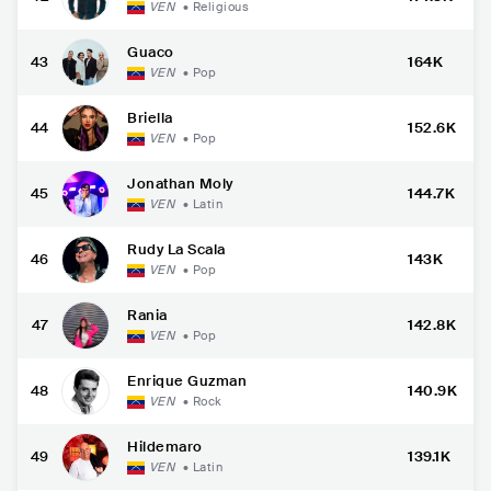
VEN
•
Religious
Guaco
43
164K
VEN
•
Pop
Briella
44
152.6K
VEN
•
Pop
Jonathan Moly
45
144.7K
VEN
•
Latin
Rudy La Scala
46
143K
VEN
•
Pop
Rania
47
142.8K
VEN
•
Pop
Enrique Guzman
48
140.9K
VEN
•
Rock
Hildemaro
49
139.1K
VEN
•
Latin