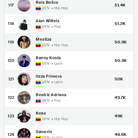
Reis Belico
117
51.4K
VEN
•
Hip Hop
Alan Wittels
118
51.2K
VEN
•
Pop
Mestiza
119
50.9K
VEN
•
Hip Hop
Banny Kosta
120
50.3K
VEN
•
Latin
Itzza Primera
121
50K
VEN
•
Latin
Beatriz Adriana
122
49.7K
VEN
•
Pop
Reke
123
49K
VEN
•
Hip Hop
Salserin
124
48.6K
VEN
•
Latin