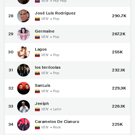
VEN
•
Hip Hop
José Luis Rodríguez
28
290.7K
VEN
•
Pop
Germaine
29
267.2K
VEN
•
Pop
Lagos
30
255K
VEN
•
Pop
los terricolas
31
232.1K
VEN
•
Pop
SanLuis
32
229.3K
VEN
•
Pop
Jeeiph
33
226.1K
VEN
•
Latin
Caramelos De Cianuro
34
225K
VEN
•
Rock