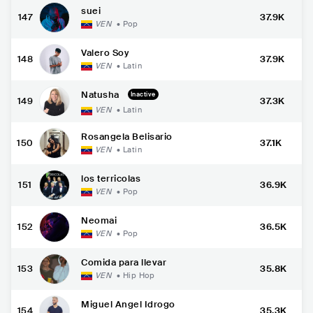
suei
147
37.9K
VEN
•
Pop
Valero Soy
148
37.9K
VEN
•
Latin
Natusha
Inactive
149
37.3K
VEN
•
Latin
Rosangela Belisario
150
37.1K
VEN
•
Latin
los terricolas
151
36.9K
VEN
•
Pop
Neomai
152
36.5K
VEN
•
Pop
Comida para llevar
153
35.8K
VEN
•
Hip Hop
Miguel Angel Idrogo
154
35.3K