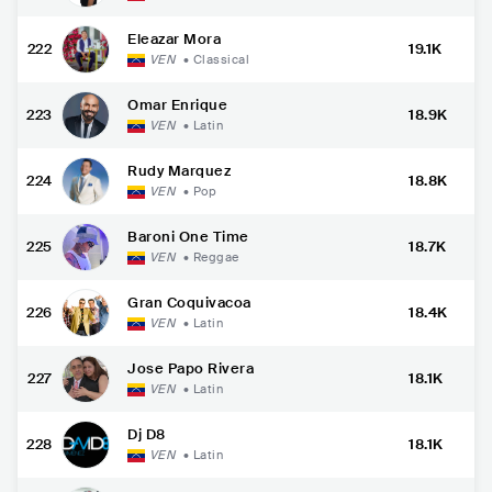
Eleazar Mora
222
19.1K
VEN
•
Classical
Omar Enrique
223
18.9K
VEN
•
Latin
Rudy Marquez
224
18.8K
VEN
•
Pop
Baroni One Time
225
18.7K
VEN
•
Reggae
Gran Coquivacoa
226
18.4K
VEN
•
Latin
Jose Papo Rivera
227
18.1K
VEN
•
Latin
Dj D8
228
18.1K
VEN
•
Latin