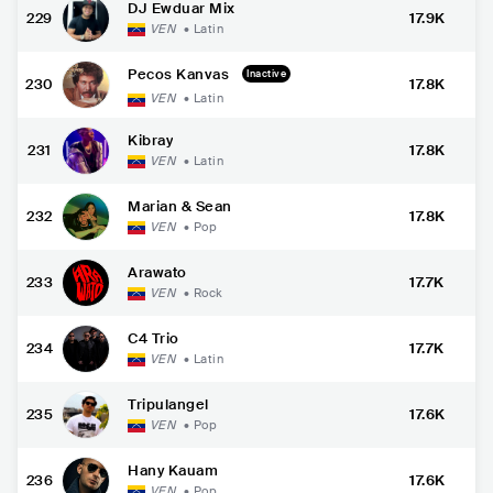
DJ Ewduar Mix
229
17.9K
VEN
•
Latin
Pecos Kanvas
Inactive
230
17.8K
VEN
•
Latin
Kibray
231
17.8K
VEN
•
Latin
Marian & Sean
232
17.8K
VEN
•
Pop
Arawato
233
17.7K
VEN
•
Rock
C4 Trio
234
17.7K
VEN
•
Latin
Tripulangel
235
17.6K
VEN
•
Pop
Hany Kauam
236
17.6K
VEN
•
Pop