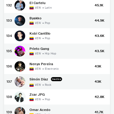
El Cartelu
132
45.1K
VEN
•
Latin
Byakko
133
44.9K
VEN
•
Pop
Kobi Cantillo
134
43.6K
VEN
•
Pop
Prieto Gang
135
43.5K
VEN
•
Hip Hop
Nenyx Pereira
136
43K
VEN
•
Electronic
Simón Díaz
Inactive
137
43K
VEN
•
Rock
Zcar JPG
138
42.8K
VEN
•
Pop
Omar Acedo
139
41.7K