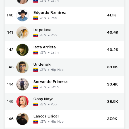
VEN
•
Latin
Edgardo Ramirez
140
41.1K
VEN
•
Pop
Irepelusa
141
40.4K
VEN
•
Pop
Rafa Arrieta
142
40.2K
VEN
•
Latin
Underaiki
143
39.6K
VEN
•
Hip Hop
Servando Primera
144
39.4K
VEN
•
Latin
Gaby Noya
145
38.5K
VEN
•
Pop
Lancer Lirical
146
37.9K
VEN
•
Hip Hop