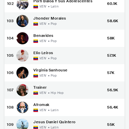
Porfi Baloa Y Sus Adolescentes
102
60.1K
VEN
•
Latin
Jhonder Morales
103
58.6K
VEN
•
Pop
Benavides
104
58K
VEN
•
Pop
Elio Leiros
105
57.1K
VEN
•
Pop
Virginia Sanhouse
106
57K
VEN
•
Pop
Trainer
107
56.9K
VEN
•
Hip Hop
Afromak
108
56.4K
VEN
•
Latin
Jesus Daniel Quintero
109
55K
VEN
•
Latin