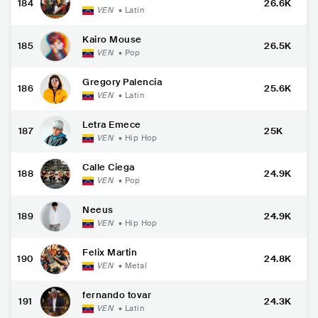
184
26.6K
VEN
•
Latin
Kairo Mouse
185
26.5K
VEN
•
Pop
Gregory Palencia
186
25.6K
VEN
•
Latin
Letra Emece
187
25K
VEN
•
Hip Hop
Calle Ciega
188
24.9K
VEN
•
Pop
Neeus
189
24.9K
VEN
•
Hip Hop
Felix Martin
190
24.8K
VEN
•
Metal
fernando tovar
191
24.3K
VEN
•
Latin