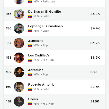
VEN
•
Religious
DJ Brayan El Gordito
155
35.2K
VEN
•
Latin
Leycang El Grandioso
156
34.4K
VEN
•
Latin
Jambene
157
34.2K
VEN
•
Pop
Los Cadillac's
158
33.5K
VEN
•
Hip Hop
Jeremias
159
33K
VEN
•
Pop
Roberto Antonio
160
32.7K
VEN
•
Latin
Horus
161
31.9K
VEN
•
Hip Hop