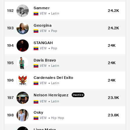
Sammer
192
24.2K
VEN
•
Latin
Georgina
193
24.2K
VEN
•
Pop
STANGAH
194
24K
VEN
•
Pop
Davis Bravo
195
24K
VEN
•
Latin
Cardenales Del Exito
196
24K
VEN
•
Latin
Nelson Henriquez
Inactive
197
23.9K
VEN
•
Latin
Osky
198
23.8K
VEN
•
Hip Hop
Liana Malva