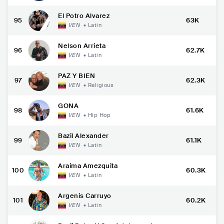
El Potro Alvarez
95
63K
VEN
•
Latin
Nelson Arrieta
96
62.7K
VEN
•
Latin
PAZ Y BIEN
97
62.3K
VEN
•
Religious
GONA
98
61.6K
VEN
•
Hip Hop
Bazil Alexander
99
61.1K
VEN
•
Latin
Araima Amezquita
100
60.3K
VEN
•
Latin
Argenis Carruyo
101
60.2K
VEN
•
Latin