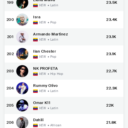
199
23.5K
VEN
•
Latin
Isra
200
23.4K
VEN
•
Pop
Armando Martinez
201
23.1K
VEN
•
Latin
Ilan Chester
202
23.1K
VEN
•
Pop
NK PROFETA
203
22.7K
VEN
•
Hip Hop
Rummy Olivo
204
22.3K
VEN
•
Latin
Omar K11
205
22K
VEN
•
Latin
Dahili
206
21.8K
VEN
•
African