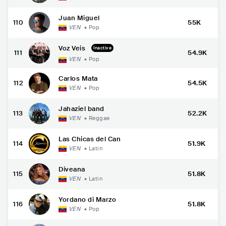
Juan Miguel
110
55K
VEN
•
Pop
Voz Veis
Inactive
111
54.9K
VEN
•
Pop
Carlos Mata
112
54.5K
VEN
•
Pop
Jahaziel band
113
52.2K
VEN
•
Reggae
Las Chicas del Can
114
51.9K
VEN
•
Latin
Diveana
115
51.8K
VEN
•
Latin
Yordano di Marzo
116
51.8K
VEN
•
Pop