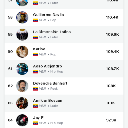
57
110.4K
VEN
•
Latin
Guillermo Davila
58
110.4K
VEN
•
Pop
La Dimensión Latina
59
109.6K
VEN
•
Latin
Karina
60
109.4K
VEN
•
Pop
Adso Alejandro
61
108.7K
VEN
•
Hip Hop
Devendra Banhart
62
108K
VEN
•
Rock
Amilcar Boscan
63
101K
VEN
•
Latin
Jay-F
64
97.9K
VEN
•
Hip Hop