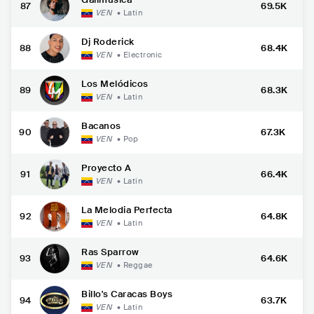
87
69.5K
VEN
•
Latin
Dj Roderick
88
68.4K
VEN
•
Electronic
Los Melódicos
89
68.3K
VEN
•
Latin
Bacanos
90
67.3K
VEN
•
Pop
Proyecto A
91
66.4K
VEN
•
Latin
La Melodia Perfecta
92
64.8K
VEN
•
Latin
Ras Sparrow
93
64.6K
VEN
•
Reggae
Billo's Caracas Boys
94
63.7K
VEN
•
Latin