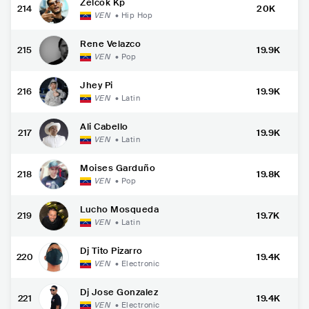
Zelcok Kp
214
20K
VEN
•
Hip Hop
Rene Velazco
215
19.9K
VEN
•
Pop
Jhey Pi
216
19.9K
VEN
•
Latin
Ali Cabello
217
19.9K
VEN
•
Latin
Moises Garduño
218
19.8K
VEN
•
Pop
Lucho Mosqueda
219
19.7K
VEN
•
Latin
Dj Tito Pizarro
220
19.4K
VEN
•
Electronic
Dj Jose Gonzalez
221
19.4K
VEN
•
Electronic