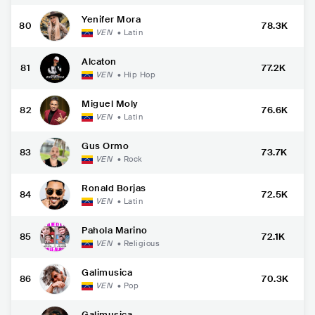
Yenifer Mora
80
78.3K
VEN
•
Latin
Alcaton
81
77.2K
VEN
•
Hip Hop
Miguel Moly
82
76.6K
VEN
•
Latin
Gus Ormo
83
73.7K
VEN
•
Rock
Ronald Borjas
84
72.5K
VEN
•
Latin
Pahola Marino
85
72.1K
VEN
•
Religious
Galimusica
86
70.3K
VEN
•
Pop
Galimusica