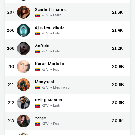
Scarlett Linares
207
21.6K
VEN
•
Latin
dj ruben viloria
208
21.4K
VEN
•
Latin
AnReis
209
21.2K
VEN
•
Latin
Karen Martello
210
20.8K
VEN
•
Pop
Manybeat
211
20.6K
VEN
•
Electronic
Irving Manuel
212
20.5K
VEN
•
Latin
Yarge
213
20.1K
VEN
•
Pop