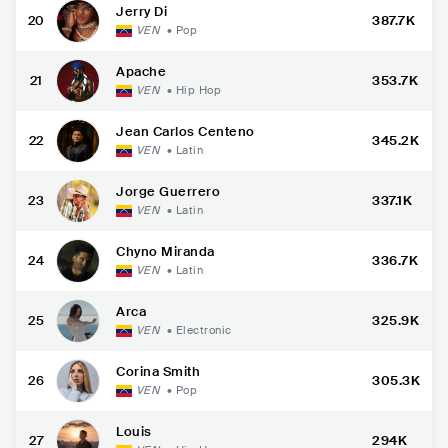
Jerry Di
20
387.7K
VEN
•
Pop
Apache
21
353.7K
VEN
•
Hip Hop
Jean Carlos Centeno
22
345.2K
VEN
•
Latin
Jorge Guerrero
23
337.1K
VEN
•
Latin
Chyno Miranda
24
336.7K
VEN
•
Latin
Arca
25
325.9K
VEN
•
Electronic
Corina Smith
26
305.3K
VEN
•
Pop
Louis
27
294K