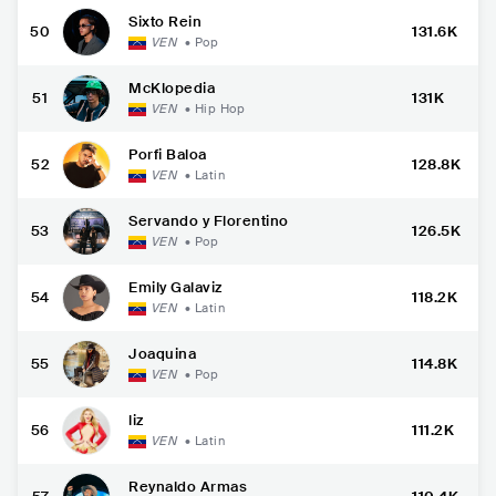
Sixto Rein
50
131.6K
VEN
•
Pop
McKlopedia
51
131K
VEN
•
Hip Hop
Porfi Baloa
52
128.8K
VEN
•
Latin
Servando y Florentino
53
126.5K
VEN
•
Pop
Emily Galaviz
54
118.2K
VEN
•
Latin
Joaquina
55
114.8K
VEN
•
Pop
liz
56
111.2K
VEN
•
Latin
Reynaldo Armas