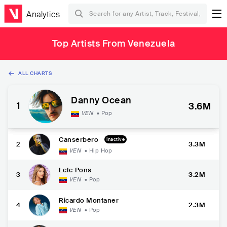
Analytics
Top Artists From Venezuela
ALL CHARTS
Danny Ocean
1
3.6M
VEN
•
Pop
Canserbero
Inactive
2
3.3M
VEN
•
Hip Hop
Lele Pons
3
3.2M
VEN
•
Pop
Ricardo Montaner
4
2.3M
VEN
•
Pop