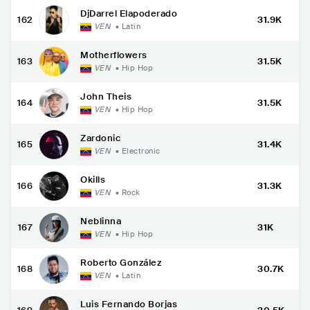
DjDarrel Elapoderado
162
31.9K
VEN
•
Latin
Motherflowers
163
31.5K
VEN
•
Hip Hop
John Theis
164
31.5K
VEN
•
Hip Hop
Zardonic
165
31.4K
VEN
•
Electronic
Okills
166
31.3K
VEN
•
Rock
Neblinna
167
31K
VEN
•
Hip Hop
Roberto González
168
30.7K
VEN
•
Latin
Luis Fernando Borjas