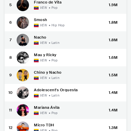
Franco de Vita
5
1.9M
VEN
•
Pop
Smosh
6
1.8M
VEN
•
Hip Hop
Nacho
7
1.8M
VEN
•
Latin
Mau y Ricky
8
1.6M
VEN
•
Pop
Chino y Nacho
9
1.5M
VEN
•
Latin
Adolescent's Orquesta
10
1.4M
VEN
•
Latin
Mariana Ávila
11
1.4M
VEN
•
Pop
Micro TDH
12
1.3M
VEN
•
Pop