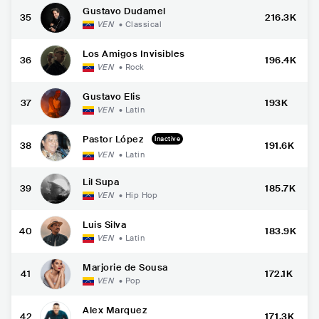
Gustavo Dudamel
35
216.3K
VEN
•
Classical
Los Amigos Invisibles
36
196.4K
VEN
•
Rock
Gustavo Elis
37
193K
VEN
•
Latin
Pastor López
Inactive
38
191.6K
VEN
•
Latin
Lil Supa
39
185.7K
VEN
•
Hip Hop
Luis Silva
40
183.9K
VEN
•
Latin
Marjorie de Sousa
41
172.1K
VEN
•
Pop
Alex Marquez
42
171.3K