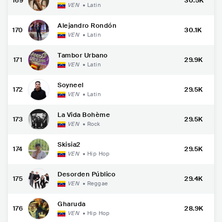
169
30.5K
VEN
•
Latin
Alejandro Rondón
170
30.1K
VEN
•
Latin
Tambor Urbano
171
29.9K
VEN
•
Latin
Soyneel
172
29.5K
VEN
•
Latin
La Vida Bohème
173
29.5K
VEN
•
Rock
Skisia2
174
29.5K
VEN
•
Hip Hop
Desorden Público
175
29.4K
VEN
•
Reggae
Gharuda
176
28.9K
VEN
•
Hip Hop