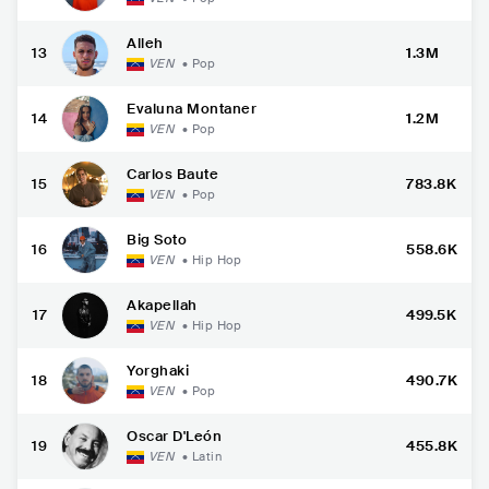
Alleh
13
1.3M
VEN
•
Pop
Evaluna Montaner
14
1.2M
VEN
•
Pop
Carlos Baute
15
783.8K
VEN
•
Pop
Big Soto
16
558.6K
VEN
•
Hip Hop
Akapellah
17
499.5K
VEN
•
Hip Hop
Yorghaki
18
490.7K
VEN
•
Pop
Oscar D'León
19
455.8K
VEN
•
Latin