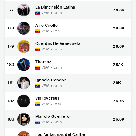
La Dimensión Latina
177
28.8K
VEN
•
Latin
Afro Criollo
178
28.8K
VEN
•
Pop
Cuerdas De Venezuela
179
28.6K
VEN
•
Latin
Thomaz
180
28.1K
VEN
•
Latin
Ignacio Rondon
181
28K
VEN
•
Latin
Viniloversus
182
26.7K
VEN
•
Rock
Manolo Guerrero
183
26.6K
VEN
•
Latin
Los fantasmas del Caribe