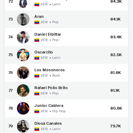
72
84.3K
VEN
•
Latin
Aran
73
84.1K
VEN
•
Pop
Daniel Elbittar
74
83.4K
VEN
•
Pop
Oscarcito
75
82.5K
VEN
•
Latin
Los Mesoneros
76
81.6K
VEN
•
Rock
Rafael Pollo Brito
77
81.1K
VEN
•
Pop
Junior Caldera
78
80.6K
VEN
•
Hip Hop
Diosa Canales
79
79.7K
VEN
•
Latin