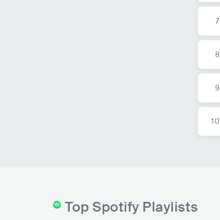
7
8
9
10
Top Spotify Playlists