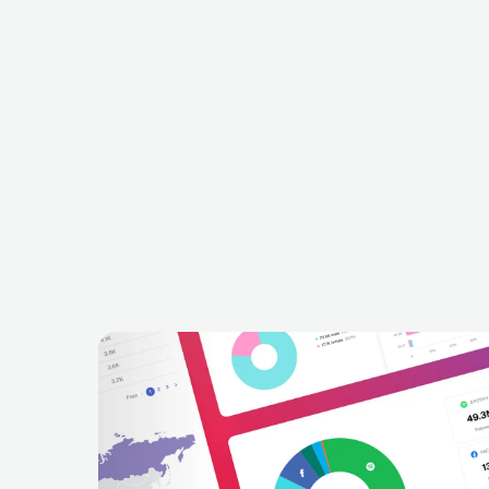
Helene Fischer
Finch
DEU
EUROPEAN
SCHLAGER
DEU
HIP HOP
ALTERNATIVE HIP HOP