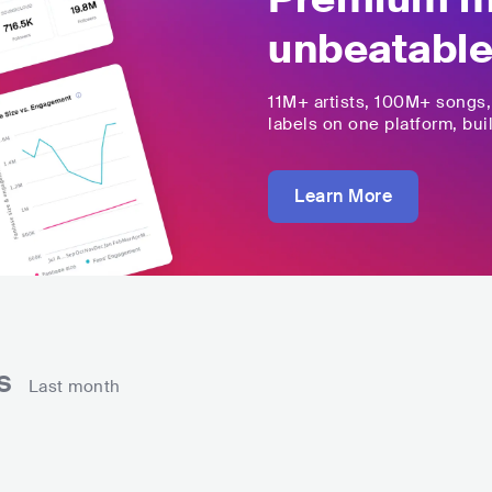
unbeatable
11M+
artists,
100M+
songs
labels on one platform, buil
Learn More
ns
Last month