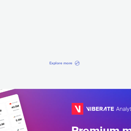
Сакит Самедов
Engelbe
ck
RUS
EUROPEAN
SCHLAGER
USA
PO
Explore more
Premium mu