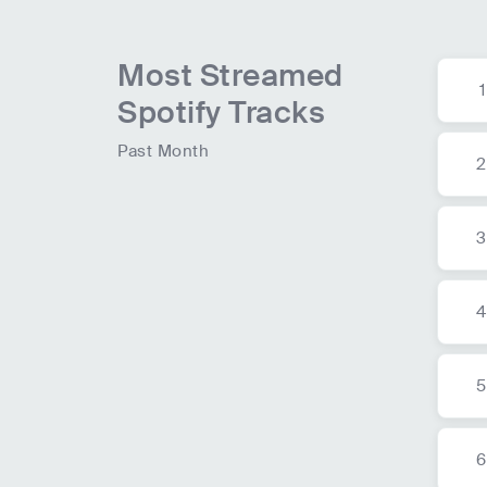
Most Streamed
1
Spotify Tracks
Past Month
2
3
4
5
6