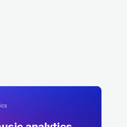
rt Humperdin
Roland Kaiser
P
MAINSTREAM POP
DEU
EUROPEAN
SCHLAGER
sic analytics,