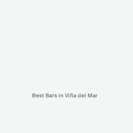
Catania Club
CHL
CLUB
Club Room, Viña Del Mar
CHL
CLUB
Best Bars in Viña del Mar