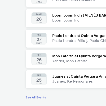
2026
MAR
boom boom kid at VIENÉS B
28
boom boom kid
2026
FEB
Paulo Londra at Quinta Verga
27
Paulo Londra, Milo j, Pablo Chi
2026
FEB
Mon Laferte at Quinta Vergar
26
Yandel, Mon Laferte
2026
FEB
Juanes at Quinta Vergara Am
25
Juanes, Ke Personajes
2026
See All Events