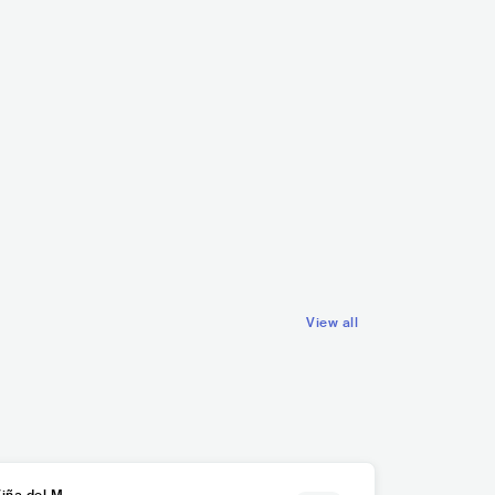
Rosario Alfonso
LATIN POP
CHL
POP
LATIN POP
Patricio Manns
CHL
LATIN
View all
Viña del Ma