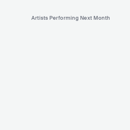
Artists Performing Next Month
10,092
Rank
Francisca Valenzuela
CHL
ROCK
POP ROCK