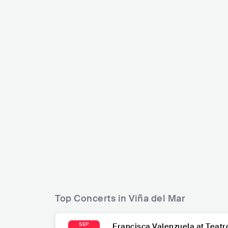
Mon Laferte
Cami
CHL
POP
LATIN POP
CHL
POP
Top Concerts in Viña del Mar
SEP
Francisca Valenzuela at Teatr