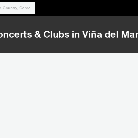
oncerts & Clubs in
Viña del Ma
16,659
21,786
Rank
Rank