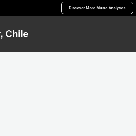
Discover More Music Analytics
r
, Chile
60,191
89,928
Rank
Rank