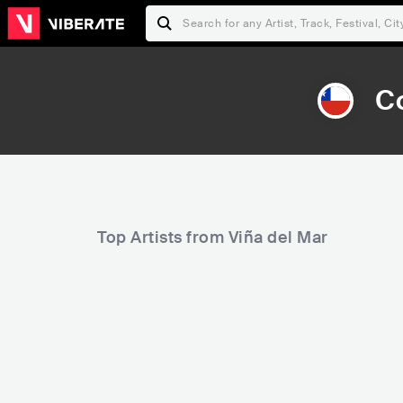
C
Top Artists from Viña del Mar
218
9,060
Rank
Rank