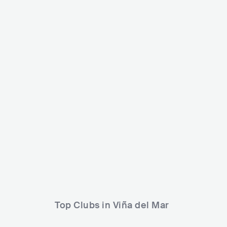
Festival de Viña del Mar
CHL
BIG
15000-30000
Lineup
22 FEB 2026
TREX
Top Clubs in Viña del Mar