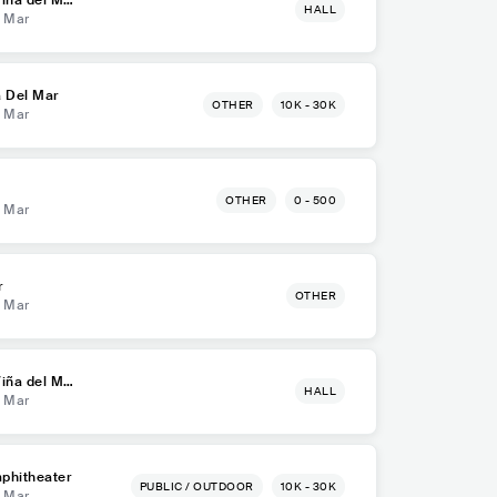
HALL
l Mar
a Del Mar
OTHER
10K - 30K
l Mar
OTHER
0 - 500
l Mar
r
OTHER
l Mar
Viña del Ma
HALL
l Mar
phitheater
PUBLIC / OUTDOOR
10K - 30K
l Mar