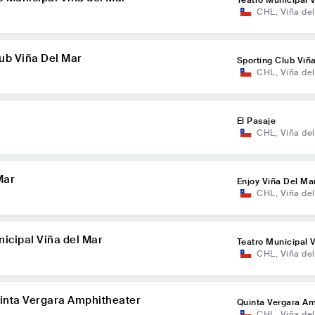
CHL
,
Viña de
r
lub Viña Del Mar
Sporting Club Viñ
CHL
,
Viña de
El Pasaje
CHL
,
Viña de
Mar
Enjoy Viña Del Ma
CHL
,
Viña de
icipal Viña del Mar
Teatro Municipal 
CHL
,
Viña de
r
uinta Vergara Amphitheater
Quinta Vergara Am
CHL
,
Viña de