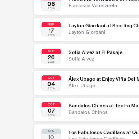
06
Francisca Valenzuela
2026
SEP
Layton Giordani at Sporting C
17
Layton Giordani
2026
SEP
Sofía Alvez at El Pasaje
26
Sofía Alvez
2026
OCT
Álex Ubago at Enjoy Viña Del 
04
Álex Ubago
2026
OCT
Bandalos Chinos at Teatro Mun
07
Bandalos Chinos
2026
APR
Los Fabulosos Cadillacs at Q
10
Los Fabulosos Cadillacs