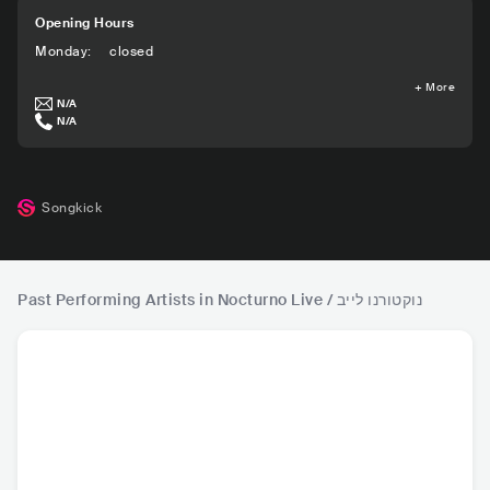
Opening Hours
Monday
:
closed
+
More
N/A
N/A
Songkick
Past Performing Artists in Nocturno Live / נוקטורנו לייב