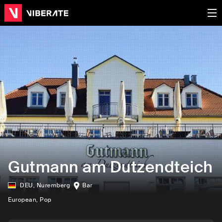
Gutmann am Dutzendteich
DEU
,
Nuremberg
Bar
European
, Pop