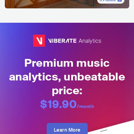
3
Photos
Premium music
analytics, unbeatable
price:
$19.90
/month
Learn More