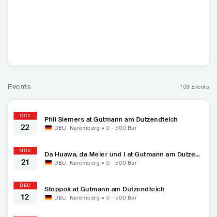
Django 3000
Claudia Koreck
Stoppok
Da Huawa
er u
DEU
•
DEU
•
Mainstream
DEU
•
Folk Rock
DEU
•
Ma
Volksmusik/Alpine
Pop
P
Folk
Events
103 Events
OCT
Phil Siemers at Gutmann am Dutzendteich
22
DEU
,
Nuremberg
•
0 - 500
Bar
NOV
Da Huawa, da Meier und I at Gutmann am Dutzend
21
teich
DEU
,
Nuremberg
•
0 - 500
Bar
DEC
Stoppok at Gutmann am Dutzendteich
12
DEU
,
Nuremberg
•
0 - 500
Bar