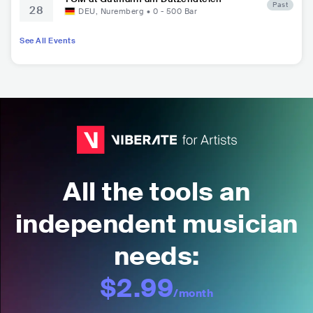
Past
28
DEU
,
Nuremberg
•
0 - 500
Bar
See All Events
All the tools an
independent musician
needs:
$2.99
/month