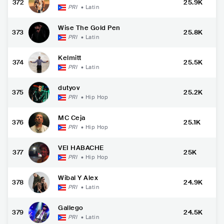
372
25.9K
PRI
•
Latin
Wise The Gold Pen
373
25.8K
PRI
•
Latin
Kelmitt
374
25.5K
PRI
•
Latin
dutyov
375
25.2K
PRI
•
Hip Hop
MC Ceja
376
25.1K
PRI
•
Hip Hop
VEI HABACHE
377
25K
PRI
•
Hip Hop
Wibal Y Alex
378
24.9K
PRI
•
Latin
Gallego
379
24.5K
PRI
•
Latin