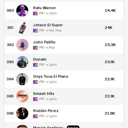
Rafu Warner
380
24.4K
PRI
•
Latin
Jetson El Super
381
24K
PRI
•
Hip Hop
John Patiño
382
23.3K
PRI
•
Pop
Donate
383
23.1K
PRI
•
Latin
Onyx Toca El Piano
384
22.1K
PRI
•
Latin
Smash Hits
385
22.1K
PRI
•
Latin
Robbin Perez
386
21.9K
PRI
•
Latin
Marvin Santiago
Inactive