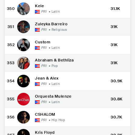
Kele
350
31.1K
PRI
•
Latin
Zuleyka Barreiro
351
31K
PRI
•
Religious
Custom
352
31K
PRI
•
Latin
Abraham & Bethliza
353
31K
PRI
•
Pop
Jean & Alex
354
30.9K
PRI
•
Latin
Orquesta Mulenze
355
30.8K
PRI
•
Latin
CSHALOM
356
30.7K
PRI
•
Hip Hop
Kris Floyd