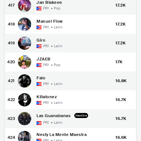
Jan Blakeee
417
17.2K
PRI
•
Pop
Manuel Flow
418
17.2K
PRI
•
Latin
Giro
419
17.2K
PRI
•
Latin
JZAEB
420
17K
PRI
•
Pop
Falo
421
16.8K
PRI
•
Latin
Killatonez
422
16.7K
PRI
•
Latin
Las Guanabanas
Inactive
423
16.7K
PRI
•
Latin
Nesty La Mente Maestra
424
16.6K
PRI
•
Latin