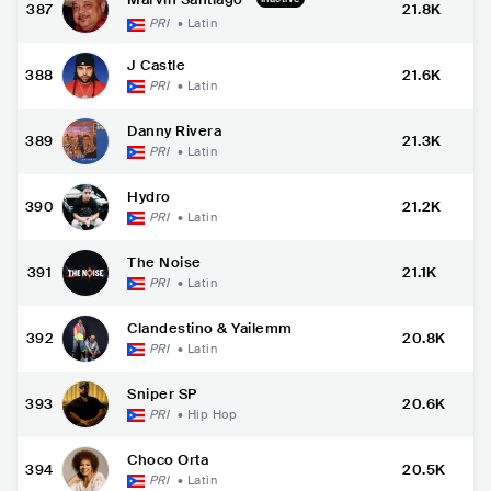
387
21.8K
PRI
•
Latin
J Castle
388
21.6K
PRI
•
Latin
Danny Rivera
389
21.3K
PRI
•
Latin
Hydro
390
21.2K
PRI
•
Latin
The Noise
391
21.1K
PRI
•
Latin
Clandestino & Yailemm
392
20.8K
PRI
•
Latin
Sniper SP
393
20.6K
PRI
•
Hip Hop
Choco Orta
394
20.5K
PRI
•
Latin