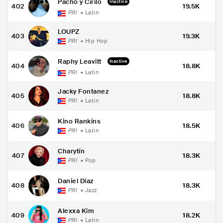
Pacho y Cirilo
Inactive
402
19.5K
PRI
•
Latin
LOUPZ
403
19.3K
PRI
•
Hip Hop
Raphy Leavitt
Inactive
404
18.8K
PRI
•
Latin
Jacky Fontanez
405
18.8K
PRI
•
Latin
Kino Rankins
406
18.5K
PRI
•
Latin
Charytín
407
18.3K
PRI
•
Pop
Daniel Diaz
408
18.3K
PRI
•
Jazz
Alexxa Kim
409
18.2K
PRI
•
Latin