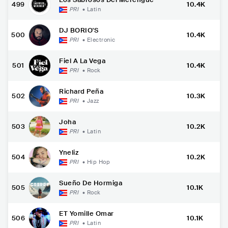
499
10.4K
PRI
•
Latin
DJ BORIO'S
500
10.4K
PRI
•
Electronic
Fiel A La Vega
501
10.4K
PRI
•
Rock
Richard Peña
502
10.3K
PRI
•
Jazz
Joha
503
10.2K
PRI
•
Latin
Yneliz
504
10.2K
PRI
•
Hip Hop
Sueño De Hormiga
505
10.1K
PRI
•
Rock
ET Yomille Omar
506
10.1K
PRI
•
Latin