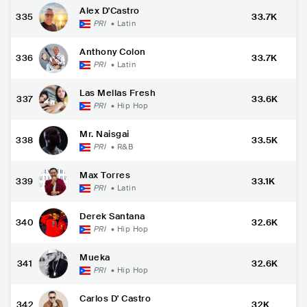
Alex D'Castro
335
33.7K
PRI
•
Latin
Anthony Colon
336
33.7K
PRI
•
Latin
Las Mellas Fresh
337
33.6K
PRI
•
Hip Hop
Mr. Naisgai
338
33.5K
PRI
•
R&B
Max Torres
339
33.1K
PRI
•
Latin
Derek Santana
340
32.6K
PRI
•
Hip Hop
Mueka
341
32.6K
PRI
•
Hip Hop
Carlos D' Castro
342
32K