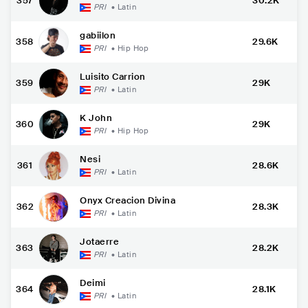
357
30.2K
PRI
•
Latin
gabiilon
358
29.6K
PRI
•
Hip Hop
Luisito Carrion
359
29K
PRI
•
Latin
K John
360
29K
PRI
•
Hip Hop
Nesi
361
28.6K
PRI
•
Latin
Onyx Creacion Divina
362
28.3K
PRI
•
Latin
Jotaerre
363
28.2K
PRI
•
Latin
Deimi
364
28.1K
PRI
•
Latin